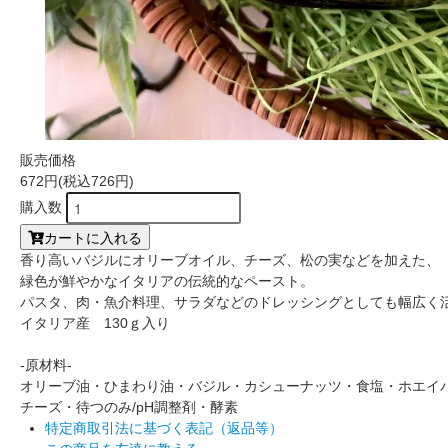
販売価格
672円(税込726円)
購入数
カートに入れる
香り高いバジルにオリーブオイル、チーズ、松の実などを加えた、
緑色が鮮やかなイタリアの伝統的なペースト。
パスタ、肉・魚介料理、サラダなどのドレッシングとしても幅広く
イタリア産 130ｇ入り
-原材料-
オリーブ油・ひまわり油・バジル・カシューナッツ・食塩・ホエイ
チーズ・待つのみ/pH調整剤・酵素
特定商取引法に基づく表記（返品等）