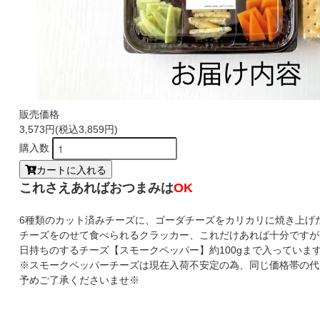
販売価格
3,573円(税込3,859円)
購入数
カートに入れる
これさえあればおつまみは
OK
6種類のカット済みチーズに、ゴーダチーズをカリカリに焼き上げ
チーズをのせて食べられるクラッカー、これだけあれば十分ですが
日持ちのするチーズ【スモークペッパー】約100gまで入っていま
※スモークペッパーチーズは現在入荷不安定の為、同じ価格帯の代
予めご了承くださいませ※