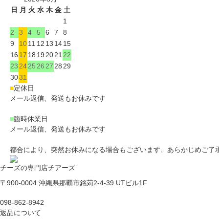
日
月
火
水
木
金
土
1
2
3
4
5
6
7
8
9
10
11
12
13
14
15
16
17
18
19
20
21
22
23
24
25
26
27
28
29
30
31
■
定休日
メール返信、発送もお休みです
■
臨時休業日
メール返信、発送もお休みです
都合により、突然お休みになる場合もございます、あらかじめご了
チーズの専門店チアーズ
〒900-0004 沖縄県那覇市銘苅2-4-39 UTビル1F
098-862-8942
返品について