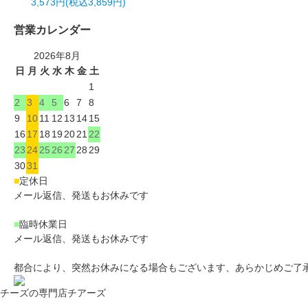
3,573円(税込3,859円)
営業カレンダー
2026年8月
日
月
火
水
木
金
土
1
2
3
4
5
6
7
8
9
10
11
12
13
14
15
16
17
18
19
20
21
22
23
24
25
26
27
28
29
30
31
■
定休日
メール返信、発送もお休みです
■
臨時休業日
メール返信、発送もお休みです
都合により、突然お休みになる場合もございます、あらかじめご了
チーズの専門店チアーズ